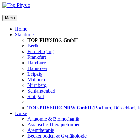
Menu
G
Home
Standorte
TOP-PHYSIO® GmbH
Berlin
Fernlehrgang
Frankfurt
Hamburg
Hannover
Leipzig
Mallorca
Nürnberg
Schlangenbad
Stuttgart
---------------------------------------
TOP-PHYSIO® NRW GmbH
(Bochum, Düsseldorf, 
Kurse
Anatomie & Biomechanik
Asiatische Therapieformen
Atemtherapie
Beckenboden & Gynäkologie