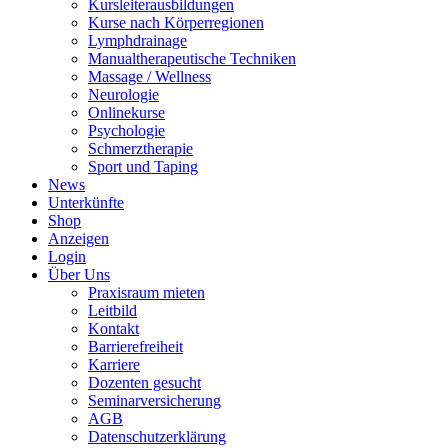
Kursleiterausbildungen
Kurse nach Körperregionen
Lymphdrainage
Manualtherapeutische Techniken
Massage / Wellness
Neurologie
Onlinekurse
Psychologie
Schmerztherapie
Sport und Taping
News
Unterkünfte
Shop
Anzeigen
Login
Über Uns
Praxisraum mieten
Leitbild
Kontakt
Barrierefreiheit
Karriere
Dozenten gesucht
Seminarversicherung
AGB
Datenschutzerklärung