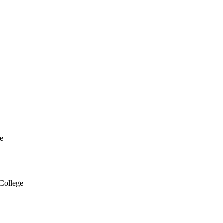
ie
College