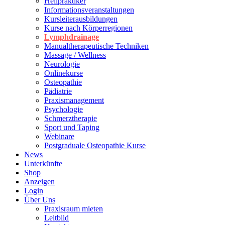
Heilpraktiker
Informationsveranstaltungen
Kursleiterausbildungen
Kurse nach Körperregionen
Lymphdrainage
Manualtherapeutische Techniken
Massage / Wellness
Neurologie
Onlinekurse
Osteopathie
Pädiatrie
Praxismanagement
Psychologie
Schmerztherapie
Sport und Taping
Webinare
Postgraduale Osteopathie Kurse
News
Unterkünfte
Shop
Anzeigen
Login
Über Uns
Praxisraum mieten
Leitbild