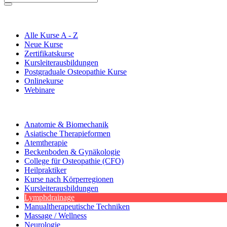
Alle Kurse A - Z
Neue Kurse
Zertifikatskurse
Kursleiterausbildungen
Postgraduale Osteopathie Kurse
Onlinekurse
Webinare
Anatomie & Biomechanik
Asiatische Therapieformen
Atemtherapie
Beckenboden & Gynäkologie
College für Osteopathie (CFO)
Heilpraktiker
Kurse nach Körperregionen
Kursleiterausbildungen
Lymphdrainage
Manualtherapeutische Techniken
Massage / Wellness
Neurologie