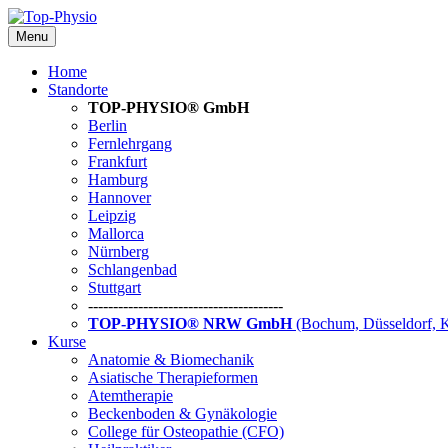
Menu
Home
Standorte
TOP-PHYSIO® GmbH
Berlin
Fernlehrgang
Frankfurt
Hamburg
Hannover
Leipzig
Mallorca
Nürnberg
Schlangenbad
Stuttgart
---------------------------------------
TOP-PHYSIO® NRW GmbH
(Bochum, Düsseldorf, 
Kurse
Anatomie & Biomechanik
Asiatische Therapieformen
Atemtherapie
Beckenboden & Gynäkologie
College für Osteopathie (CFO)