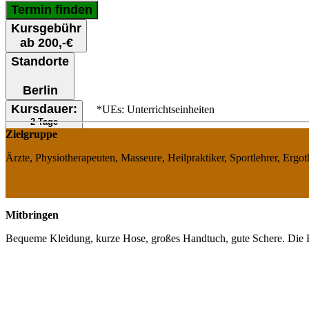
Termin finden
Kursgebühr
ab 200,-€
Standorte
Berlin
Kursdauer:
*UEs: Unterrichtseinheiten
2 Tage
Zielgruppe
UEs* 20
FoBis* 20
Ärzte, Physiotherapeuten, Masseure, Heilpraktiker, Sportlehrer, Ergo
*FoBis: Fortbildungspunkte
Mitbringen
Bequeme Kleidung, kurze Hose, großes Handtuch, gute Schere. Die Hau