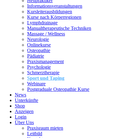
Heilpraktiker
Informationsveranstaltungen
Kursleiterausbildungen
Kurse nach Körperregionen
Lymphdrainage
Manualtherapeutische Techniken
Massage / Wellness
Neurologie
Onlinekurse
Osteopathie
Pädiatrie
Praxismanagement
Psychologie
Schmerztherapie
Sport und Taping
Webinare
Postgraduale Osteopathie Kurse
News
Unterkünfte
Shop
Anzeigen
Login
Über Uns
Praxisraum mieten
Leitbild