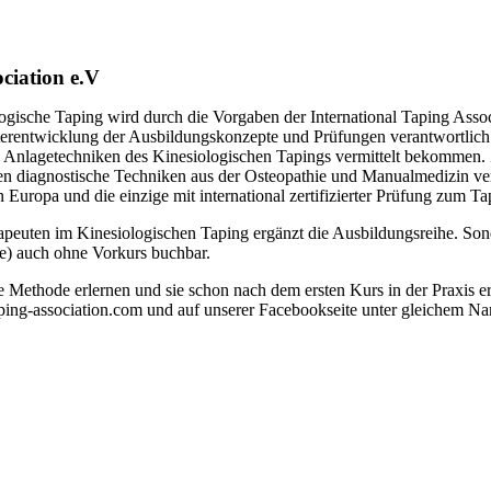
ociation e.V
ogische Taping wird durch die Vorgaben der International Taping Associ
iterentwicklung der Ausbildungskonzepte und Prüfungen verantwortlic
 Anlagetechniken des Kinesiologischen Tapings vermittelt bekommen. Zi
diagnostische Techniken aus der Osteopathie und Manualmedizin vermit
 Europa und die einzige mit international zertifizierter Prüfung zum T
peuten im Kinesiologischen Taping ergänzt die Ausbildungsreihe. Sond
e) auch ohne Vorkurs buchbar.
ie Methode erlernen und sie schon nach dem ersten Kurs in der Praxis er
ping-association.com und auf unserer Facebookseite unter gleichem N