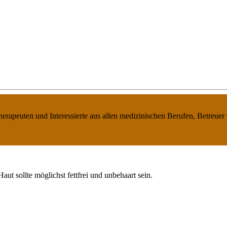
therapeuten und Interessierte aus allen medizinischen Berufen, Betreue
t sollte möglichst fettfrei und unbehaart sein.