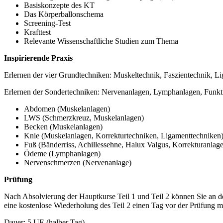
Basiskonzepte des KT
Das Körperballonschema
Screening-Test
Krafttest
Relevante Wissenschaftliche Studien zum Thema
Inspirierende Praxis
Erlernen der vier Grundtechniken: Muskeltechnik, Faszientechnik, 
Erlernen der Sondertechniken: Nervenanlagen, Lymphanlagen, Funkti
Abdomen (Muskelanlagen)
LWS (Schmerzkreuz, Muskelanlagen)
Becken (Muskelanlagen)
Knie (Muskelanlagen, Korrekturtechniken, Ligamenttechniken
Fuß (Bänderriss, Achillessehne, Halux Valgus, Korrekturanlag
Ödeme (Lymphanlagen)
Nervenschmerzen (Nervenanlage)
Prüfung
Nach Absolvierung der Hauptkurse Teil 1 und Teil 2 können Sie an der
eine kostenlose Wiederholung des Teil 2 einen Tag vor der Prüfung m
Dauer: 5 UE (halber Tag)