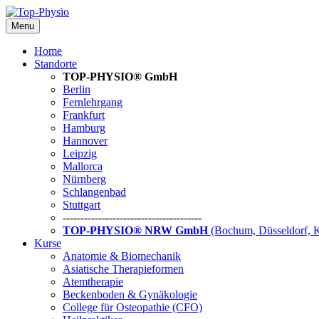
Menu
Home
Standorte
TOP-PHYSIO® GmbH
Berlin
Fernlehrgang
Frankfurt
Hamburg
Hannover
Leipzig
Mallorca
Nürnberg
Schlangenbad
Stuttgart
---------------------------------------
TOP-PHYSIO® NRW GmbH
(Bochum, Düsseldorf, 
Kurse
Anatomie & Biomechanik
Asiatische Therapieformen
Atemtherapie
Beckenboden & Gynäkologie
College für Osteopathie (CFO)