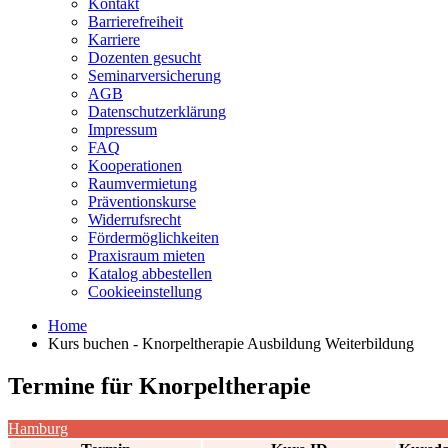
Kontakt
Barrierefreiheit
Karriere
Dozenten gesucht
Seminarversicherung
AGB
Datenschutzerklärung
Impressum
FAQ
Kooperationen
Raumvermietung
Präventionskurse
Widerrufsrecht
Fördermöglichkeiten
Praxisraum mieten
Katalog abbestellen
Cookieeinstellung
Home
Kurs buchen - Knorpeltherapie Ausbildung Weiterbildung
Termine für
Knorpeltherapie
Hamburg