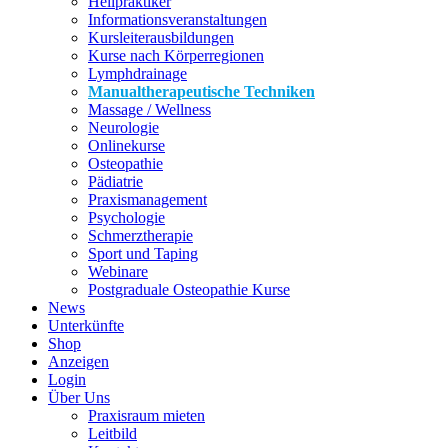
Heilpraktiker
Informationsveranstaltungen
Kursleiterausbildungen
Kurse nach Körperregionen
Lymphdrainage
Manualtherapeutische Techniken
Massage / Wellness
Neurologie
Onlinekurse
Osteopathie
Pädiatrie
Praxismanagement
Psychologie
Schmerztherapie
Sport und Taping
Webinare
Postgraduale Osteopathie Kurse
News
Unterkünfte
Shop
Anzeigen
Login
Über Uns
Praxisraum mieten
Leitbild