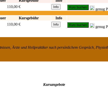
auer
Kursgebühr
Info
110,00 €
Info
Kurs buchen
genug Pl
auer
Kursgebühr
Info
110,00 €
Info
Kurs buchen
genug Pl
nissen, Ärzte und Heilpraktiker nach persönlichem Gespräch, Physiot
Kursangebote