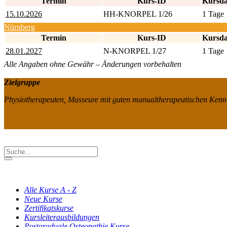
Termin
Kurs-ID
Kursd
15.10.2026
HH-KNORPEL 1/26
1 Tage
Nürnberg
Termin
Kurs-ID
Kursd
28.01.2027
N-KNORPEL 1/27
1 Tage
Alle Angaben ohne Gewähr – Änderungen vorbehalten
Zielgruppe
Physiotherapeuten, Masseure mit guten manualtherapeutischen Kennt
Alle Kurse A - Z
Neue Kurse
Zertifikatskurse
Kursleiterausbildungen
Postgraduale Osteopathie Kurse