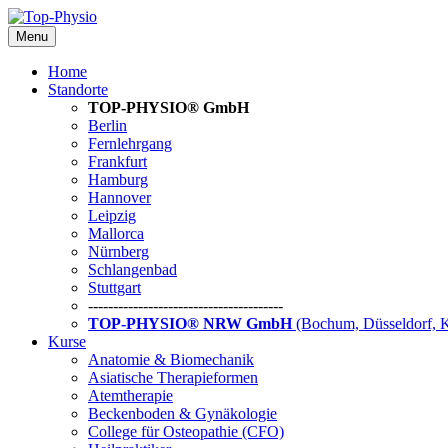
Menu
Home
Standorte
TOP-PHYSIO® GmbH
Berlin
Fernlehrgang
Frankfurt
Hamburg
Hannover
Leipzig
Mallorca
Nürnberg
Schlangenbad
Stuttgart
---------------------------------------
TOP-PHYSIO® NRW GmbH
(Bochum, Düsseldorf, 
Kurse
Anatomie & Biomechanik
Asiatische Therapieformen
Atemtherapie
Beckenboden & Gynäkologie
College für Osteopathie (CFO)