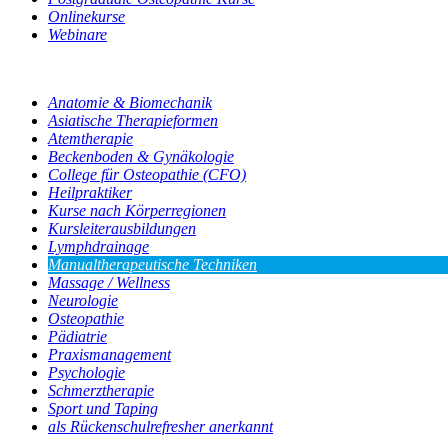
Onlinekurse
Webinare
Anatomie & Biomechanik
Asiatische Therapieformen
Atemtherapie
Beckenboden & Gynäkologie
College für Osteopathie (CFO)
Heilpraktiker
Kurse nach Körperregionen
Kursleiterausbildungen
Lymphdrainage
Manualtherapeutische Techniken
Massage / Wellness
Neurologie
Osteopathie
Pädiatrie
Praxismanagement
Psychologie
Schmerztherapie
Sport und Taping
als Rückenschulrefresher anerkannt