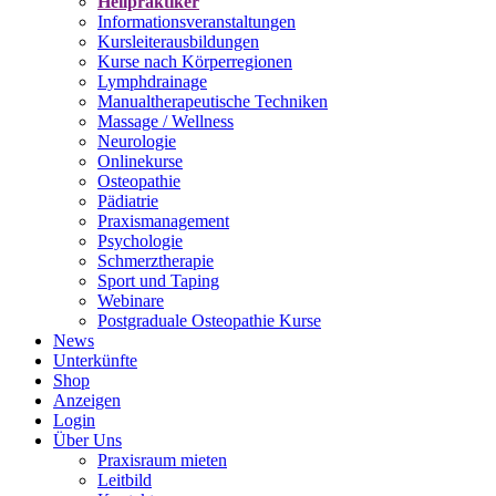
Heilpraktiker
Informationsveranstaltungen
Kursleiterausbildungen
Kurse nach Körperregionen
Lymphdrainage
Manualtherapeutische Techniken
Massage / Wellness
Neurologie
Onlinekurse
Osteopathie
Pädiatrie
Praxismanagement
Psychologie
Schmerztherapie
Sport und Taping
Webinare
Postgraduale Osteopathie Kurse
News
Unterkünfte
Shop
Anzeigen
Login
Über Uns
Praxisraum mieten
Leitbild