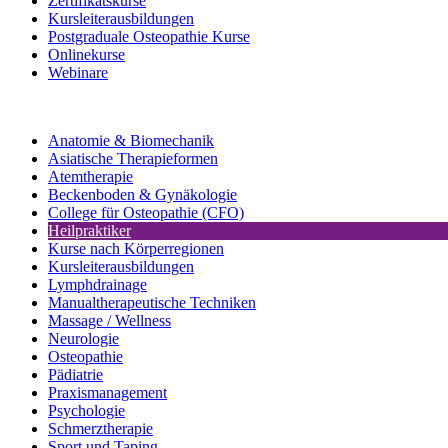
Zertifikatskurse
Kursleiterausbildungen
Postgraduale Osteopathie Kurse
Onlinekurse
Webinare
Anatomie & Biomechanik
Asiatische Therapieformen
Atemtherapie
Beckenboden & Gynäkologie
College für Osteopathie (CFO)
Heilpraktiker
Kurse nach Körperregionen
Kursleiterausbildungen
Lymphdrainage
Manualtherapeutische Techniken
Massage / Wellness
Neurologie
Osteopathie
Pädiatrie
Praxismanagement
Psychologie
Schmerztherapie
Sport und Taping