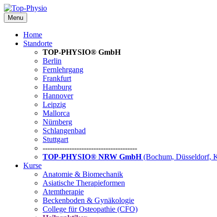
Menu
Home
Standorte
TOP-PHYSIO® GmbH
Berlin
Fernlehrgang
Frankfurt
Hamburg
Hannover
Leipzig
Mallorca
Nürnberg
Schlangenbad
Stuttgart
---------------------------------------
TOP-PHYSIO® NRW GmbH
(Bochum, Düsseldorf, 
Kurse
Anatomie & Biomechanik
Asiatische Therapieformen
Atemtherapie
Beckenboden & Gynäkologie
College für Osteopathie (CFO)