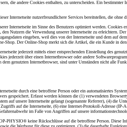
sern, die andere Cookies enthalten, zu unterscheiden. Ein bestimmter 
Internetseite nutzerfreundlichere Services bereitstellen, die ohne 
erer Internetseite im Sinne des Benutzers optimiert werden. Cookies er
 den Nutzern die Verwendung unserer Internetseite zu erleichtern. Der 
ne Zugangsdaten eingeben, weil dies von der Internetseite und dem au
ne-Shop. Der Online-Shop merkt sich die Artikel, die ein Kunde in den 
rnetseite jederzeit mittels einer entsprechenden Einstellung des genut
kies jederzeit über einen Internetbrowser oder andere Softwareprogram
n dem genutzten Internetbrowser, sind unter Umständen nicht alle Funkt
rnetseite durch eine betroffene Person oder ein automatisiertes Syst
rvers gespeichert. Erfasst werden können die (1) verwendeten Browser
ystem auf unsere Internetseite gelangt (sogenannte Referrer), (4) die U
Zugriffs auf die Internetseite, (6) eine Internet-Protokoll-Adresse (IP-
 Gefahrenabwehr im Falle von Angriffen auf unsere informationstechno
OP-PHYSIO® keine Rückschlüsse auf die betroffene Person. Diese Info
ite sowie die Werbung für diese zu optimieren, (3) die dauerhafte Funkt