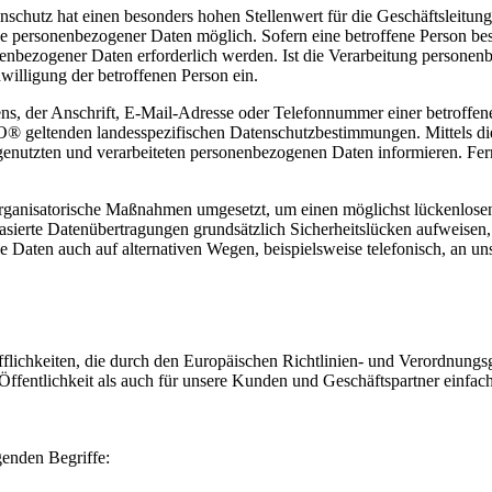
tenschutz hat einen besonders hohen Stellenwert für die Geschäftsl
 personenbezogener Daten möglich. Sofern eine betroffene Person beso
bezogener Daten erforderlich werden. Ist die Verarbeitung personenbe
willigung der betroffenen Person ein.
, der Anschrift, E-Mail-Adresse oder Telefonnummer einer betroffenen
geltenden landesspezifischen Datenschutzbestimmungen. Mittels die
enutzten und verarbeiteten personenbezogenen Daten informieren. Fern
anisatorische Maßnahmen umgesetzt, um einen möglichst lückenlosen Sc
ierte Datenübertragungen grundsätzlich Sicherheitslücken aufweisen, 
e Daten auch auf alternativen Wegen, beispielsweise telefonisch, an uns
lichkeiten, die durch den Europäischen Richtlinien- und Verordnun
ffentlichkeit als auch für unsere Kunden und Geschäftspartner einfach
genden Begriffe: