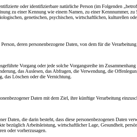
tifizierte oder identifizierbare natürliche Person (im Folgenden „betrof
uordnung zu einer Kennung wie einem Namen, zu einer Kennnummer, zu 
ischen, genetischen, psychischen, wirtschaftlichen, kulturellen oder so
liche Person, deren personenbezogene Daten, von dem für die Verarbeitun
en ausgeführte Vorgang oder jede solche Vorgangsreihe im Zusammenhang
nderung, das Auslesen, das Abfragen, die Verwendung, die Offenlegun
g, das Löschen oder die Vernichtung.
sonenbezogener Daten mit dem Ziel, ihre künftige Verarbeitung einzus
gener Daten, die darin besteht, dass diese personenbezogenen Daten ve
e bezüglich Arbeitsleistung, wirtschaftlicher Lage, Gesundheit, persönl
eren oder vorherzusagen.