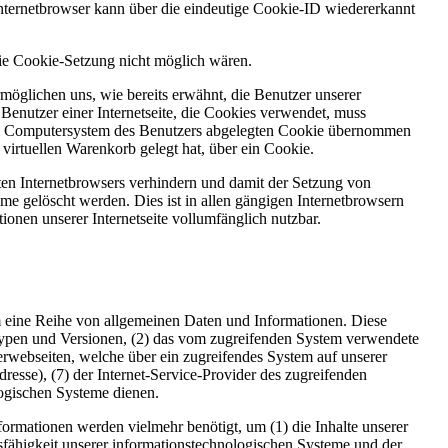
Internetbrowser kann über die eindeutige Cookie-ID wiedererkannt
die Cookie-Setzung nicht möglich wären.
möglichen uns, wie bereits erwähnt, die Benutzer unserer
Benutzer einer Internetseite, die Cookies verwendet, muss
f dem Computersystem des Benutzers abgelegten Cookie übernommen
virtuellen Warenkorb gelegt hat, über ein Cookie.
zten Internetbrowsers verhindern und damit der Setzung von
me gelöscht werden. Dies ist in allen gängigen Internetbrowsern
ionen unserer Internetseite vollumfänglich nutzbar.
em eine Reihe von allgemeinen Daten und Informationen. Diese
typen und Versionen, (2) das vom zugreifenden System verwendete
nterwebseiten, welche über ein zugreifendes System auf unserer
Adresse), (7) der Internet-Service-Provider des zugreifenden
logischen Systeme dienen.
rmationen werden vielmehr benötigt, um (1) die Inhalte unserer
ionsfähigkeit unserer informationstechnologischen Systeme und der