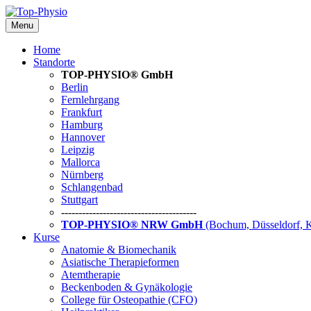
Menu
Home
Standorte
TOP-PHYSIO® GmbH
Berlin
Fernlehrgang
Frankfurt
Hamburg
Hannover
Leipzig
Mallorca
Nürnberg
Schlangenbad
Stuttgart
---------------------------------------
TOP-PHYSIO® NRW GmbH
(Bochum, Düsseldorf, 
Kurse
Anatomie & Biomechanik
Asiatische Therapieformen
Atemtherapie
Beckenboden & Gynäkologie
College für Osteopathie (CFO)