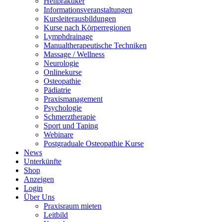
Heilpraktiker
Informationsveranstaltungen
Kursleiterausbildungen
Kurse nach Körperregionen
Lymphdrainage
Manualtherapeutische Techniken
Massage / Wellness
Neurologie
Onlinekurse
Osteopathie
Pädiatrie
Praxismanagement
Psychologie
Schmerztherapie
Sport und Taping
Webinare
Postgraduale Osteopathie Kurse
News
Unterkünfte
Shop
Anzeigen
Login
Über Uns
Praxisraum mieten
Leitbild